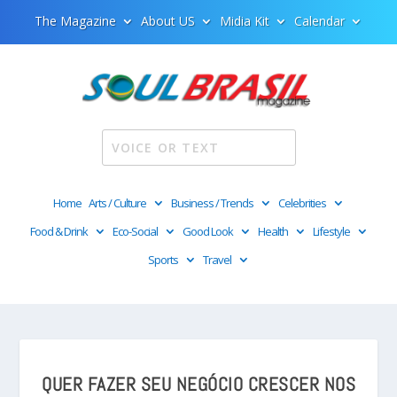
The Magazine
About US
Midia Kit
Calendar
Home
Arts / Culture
Business / Trends
Celebrities
Food & Drink
Eco-Social
Good Look
Health
Lifestyle
Sports
Travel
QUER FAZER SEU NEGÓCIO CRESCER NOS