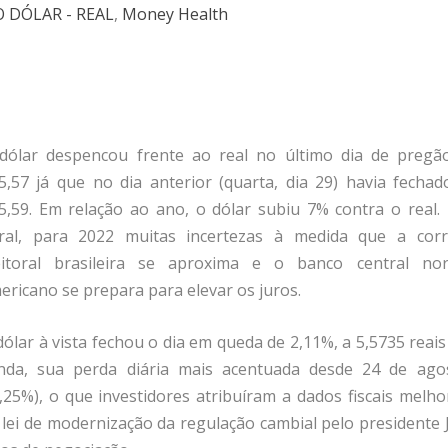
 DÓLAR - REAL
,
Money Health
dólar despencou frente ao real no último dia de pregã
5,57 já que no dia anterior (quarta, dia 29) havia fechad
5,59. Em relação ao ano, o dólar subiu 7% contra o real.
ral, para 2022 muitas incertezas à medida que a corr
eitoral brasileira se aproxima e o banco central nor
ericano se prepara para elevar os juros.
dólar à vista fechou o dia em queda de 2,11%, a 5,5735 reais
nda, sua perda diária mais acentuada desde 24 de ago
2,25%), o que investidores atribuíram a dados fiscais melho
lei de modernização da regulação cambial pelo presidente J