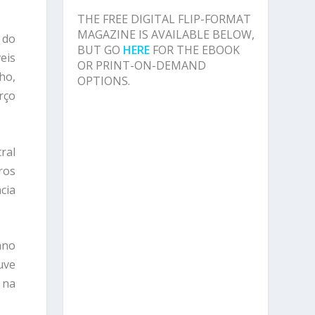
THE FREE DIGITAL FLIP-FORMAT
MAGAZINE IS AVAILABLE BELOW,
 do
BUT GO
HERE
FOR THE EBOOK
eis
OR PRINT-ON-DEMAND
ho,
OPTIONS.
rço
ral
ros
cia
ano
uve
 na