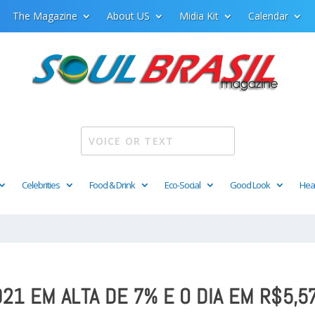
The Magazine
About US
Midia Kit
Calendar
Celebrities
Food & Drink
Eco-Social
Good Look
Hea
21 EM ALTA DE 7% E O DIA EM R$5,5