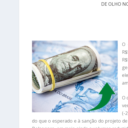
DE OLHO NO
O 
R$
R$
ge
el
am
O 
ve
(-
do que o esperado e à sanção do projeto de 