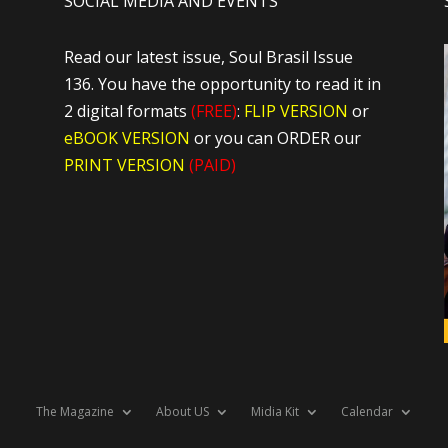
SOCIAL MEDIA AND EVENTS
Read our latest issue, Soul Brasil Issue
136. You have the opportunity to read it in
2 digital formats
(FREE)
:
FLIP VERSION
or
eBOOK VERSION
or you can ORDER our
PRINT VERSION
(PAID)
The Magazine
About US
Midia Kit
Calendar