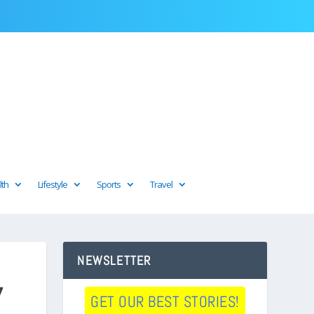
lth
Lifestyle
Sports
Travel
NEWSLETTER
7
GET OUR BEST STORIES!