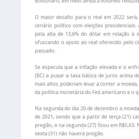
Bolsonaro, em meio ainda a volumes reduzid
O maior desafio para o real em 2022 será, l
cenário político com eleições presidenciais.
pela alta de 13,6% do dólar em relação à m
ofuscando o apoio ao real oferecido pelo c
passado.
Se especula que a inflação elevada e o enf
(BC) a puxar a taxa básica de juros acima d
mais altos poderiam levar a conter a moeda, p
da política monetária do Fed americano e o 
Na segunda do dia 20 de dezembro a moeda a
de 2021, sendo que a partir de terça (21) c
pregão, e na segunda (27) ficou em R$5,63. 
sexta (31) não haverá pregão.