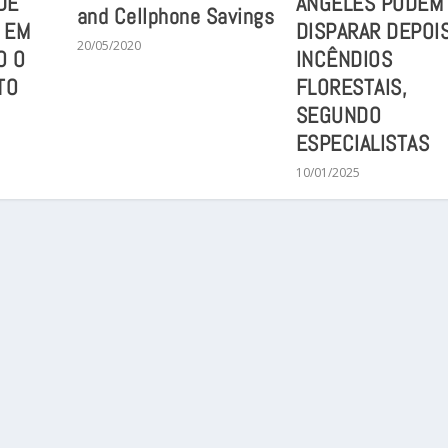
DE
ANGELES PODEM
and Cellphone Savings
 EM
DISPARAR DEPOI
20/05/2020
O O
INCÊNDIOS
TO
FLORESTAIS,
SEGUNDO
ESPECIALISTAS
10/01/2025