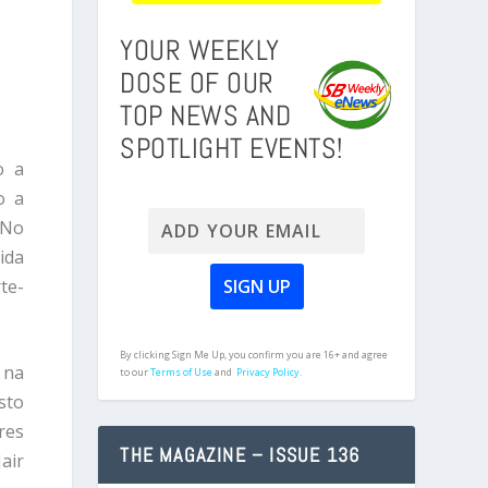
YOUR WEEKLY
DOSE OF OUR
TOP NEWS AND
SPOTLIGHT EVENTS!
o a
o a
 No
ida
te-
By clicking Sign Me Up, you confirm you are 16+ and agree
 na
to our
Terms of Use
and
Privacy Policy.
sto
res
THE MAGAZINE – ISSUE 136
air