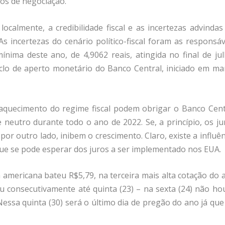
os de negociação.
ocalmente, a credibilidade fiscal e as incertezas advindas
 As incertezas do cenário político-fiscal foram as responsáv
ínima deste ano, de 4,9062 reais, atingida no final de jul
iclo de aperto monetário do Banco Central, iniciado em ma
raquecimento do regime fiscal podem obrigar o Banco Cent
e neutro durante todo o ano de 2022. Se, a princípio, os ju
or outro lado, inibem o crescimento. Claro, existe a influên
que se pode esperar dos juros a ser implementado nos EUA.
mericana bateu R$5,79, na terceira mais alta cotação do 
aiu consecutivamente até quinta (23) – na sexta (24) não ho
Nessa quinta (30) será o último dia de pregão do ano já que