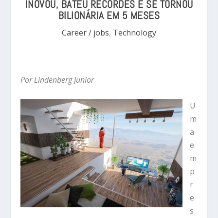
INOVOU, BATEU RECORDES E SE TORNOU
BILIONÁRIA EM 5 MESES
Career / jobs
,
Technology
Por Lindenberg Junior
U
m
a
e
m
p
r
e
s