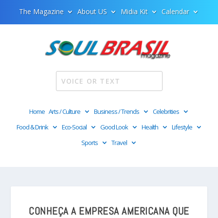
The Magazine
About US
Midia Kit
Calendar
Home
Arts / Culture
Business / Trends
Celebrities
Food & Drink
Eco-Social
Good Look
Health
Lifestyle
Sports
Travel
CONHEÇA A EMPRESA AMERICANA QUE