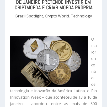
DE JANEIRO PRETENDE INVESTIR EM
CRIPTMOEDA E CRIAR MOEDA PRÓPRIA
Brazil Spotlight
,
Crypto World
,
Technology
O
ma
ior
en
co
ntr
o
de
tecnologia e inovação da América Latina, o Rio
Innovation Week – que aconteceu de 13 a 16 de
janeiro – abordou, entre as mais de 500