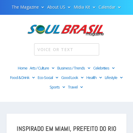
The Magazine
About US
Midia Kit
Calendar
Home
Arts / Culture
Business / Trends
Celebrities
Food & Drink
Eco-Social
Good Look
Health
Lifestyle
Sports
Travel
INSPIRADO EM MIAMI, PREFEITO DO RIO