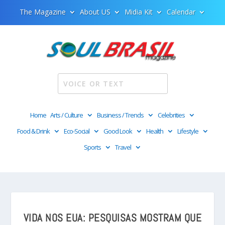
The Magazine
About US
Midia Kit
Calendar
Home
Arts / Culture
Business / Trends
Celebrities
Food & Drink
Eco-Social
Good Look
Health
Lifestyle
Sports
Travel
VIDA NOS EUA: PESQUISAS MOSTRAM QUE