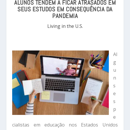
ALUNOS TENDEM A FICAR ATRASADOS EM
SEUS ESTUDOS EM CONSEQUÊNCIA DA
PANDEMIA
Living in the U.S.
Al
g
u
n
s
e
s
p
e
cialistas em educação nos Estados Unidos