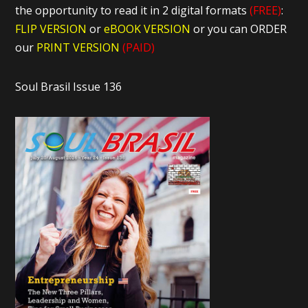
the opportunity to read it in 2 digital formats
(FREE)
:
FLIP VERSION
or
eBOOK VERSION
or you can ORDER
our
PRINT VERSION
(PAID)
Soul Brasil Issue 136