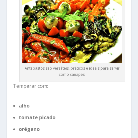
Antepastos são versáteis, práticos e ideais para servir
como canapés.
Temperar com:
alho
tomate picado
orégano