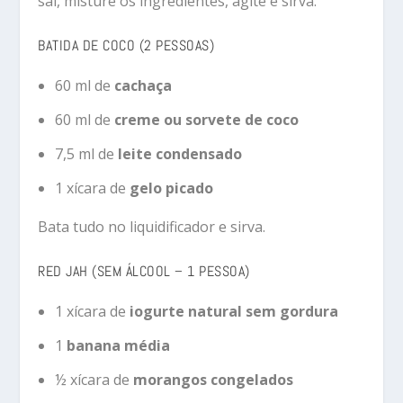
sal, misture os ingredientes, agite e sirva.
BATIDA DE COCO (2 PESSOAS)
60 ml de
cachaça
60 ml de
creme ou sorvete de coco
7,5 ml de
leite condensado
1 xícara de
gelo picado
Bata tudo no liquidificador e sirva.
RED JAH (SEM ÁLCOOL – 1 PESSOA)
1 xícara de
iogurte natural sem gordura
1
banana média
½ xícara de
morangos congelados