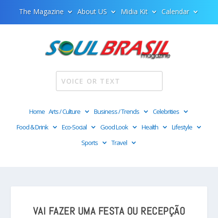
The Magazine
About US
Midia Kit
Calendar
Home
Arts / Culture
Business / Trends
Celebrities
Food & Drink
Eco-Social
Good Look
Health
Lifestyle
Sports
Travel
VAI FAZER UMA FESTA OU RECEPÇÃO