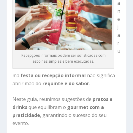
a
n
e
j
a
r
u
Recepções informais podem ser sofisticadas com
escolhas simples e bem executadas.
ma
festa ou recepção informal
não significa
abrir mão do
requinte e do sabor
.
Neste guia, reunimos sugestões de
pratos e
drinks
que equilibram o
gourmet com a
praticidade
, garantindo o sucesso do seu
evento.