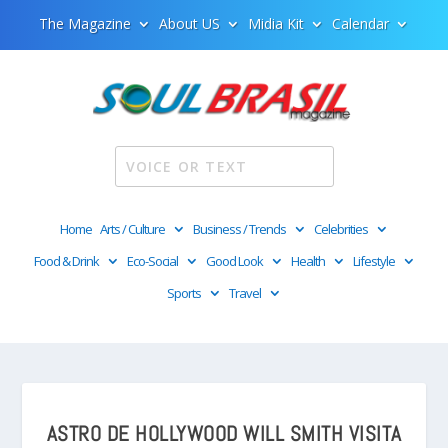
The Magazine
About US
Midia Kit
Calendar
Home
Arts / Culture
Business / Trends
Celebrities
Food & Drink
Eco-Social
Good Look
Health
Lifestyle
Sports
Travel
ASTRO DE HOLLYWOOD WILL SMITH VISITA