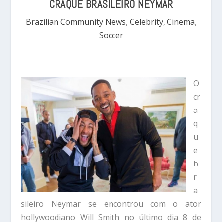
CRAQUE BRASILEIRO NEYMAR
Brazilian Community News
,
Celebrity
,
Cinema
,
Soccer
O
cr
a
q
u
e
b
r
a
sileiro Neymar se encontrou com o ator
hollywoodiano Will Smith no último dia 8 de