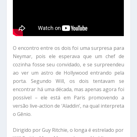
O encontro entre os dois foi uma surpresa para
Neymar, pois ele esperava que um chef de
cozinha fosse seu convidado, e se surpreendeu
ao ver um astro de Hollywood entrando pela
porta. Segundo Will, os dois tentavam se
encontrar há uma década, mas apenas agora foi
possível – ele está em Paris promovendo a
versão live-action de ‘Aladdin’, na qual interpreta
o Gênio.
Dirigido por Guy Ritchie, o longa é estrelado por