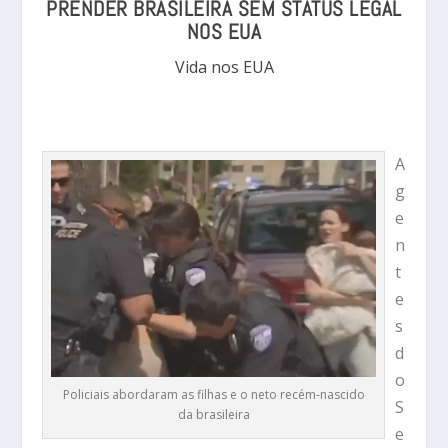
PRENDER BRASILEIRA SEM STATUS LEGAL
NOS EUA
Vida nos EUA
A
g
e
n
t
e
s
d
o
Policiais abordaram as filhas e o neto recém-nascido
S
da brasileira
e