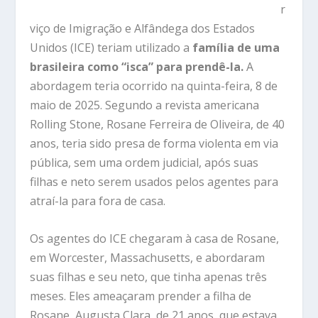
r
viço de Imigração e Alfândega dos Estados
Unidos (ICE) teriam utilizado a
família de uma
brasileira como “isca” para prendê-la.
A
abordagem teria ocorrido na quinta-feira, 8 de
maio de 2025. Segundo a revista americana
Rolling Stone, Rosane Ferreira de Oliveira, de 40
anos, teria sido presa de forma violenta em via
pública, sem uma ordem judicial, após suas
filhas e neto serem usados pelos agentes para
atraí-la para fora de casa.
Os agentes do ICE chegaram à casa de Rosane,
em Worcester, Massachusetts, e abordaram
suas filhas e seu neto, que tinha apenas três
meses. Eles ameaçaram prender a filha de
Rosane, Augusta Clara, de 21 anos, que estava