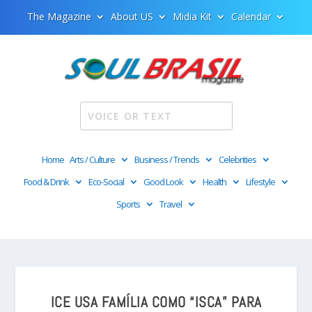
The Magazine
About US
Midia Kit
Calendar
Home
Arts / Culture
Business / Trends
Celebrities
Food & Drink
Eco-Social
Good Look
Health
Lifestyle
Sports
Travel
ICE USA FAMÍLIA COMO “ISCA” PARA