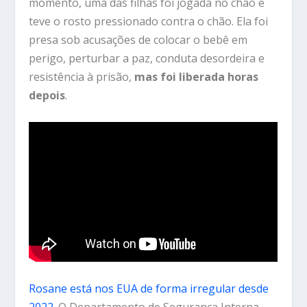
momento, uma das filhas foi jogada no chão e
teve o rosto pressionado contra o chão. Ela foi
presa sob acusações de colocar o bebê em
perigo, perturbar a paz, conduta desordeira e
resistência à prisão,
mas foi liberada horas
depois
.
Rosane está nos EUA de forma irregular desde