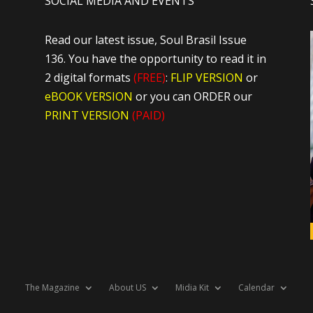
SOCIAL MEDIA AND EVENTS
Read our latest issue, Soul Brasil Issue
136. You have the opportunity to read it in
2 digital formats
(FREE)
:
FLIP VERSION
or
eBOOK VERSION
or you can ORDER our
PRINT VERSION
(PAID)
The Magazine
About US
Midia Kit
Calendar