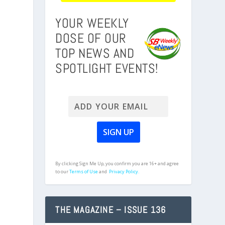
YOUR WEEKLY
DOSE OF OUR
TOP NEWS AND
SPOTLIGHT EVENTS!
m
By clicking Sign Me Up, you confirm you are 16+ and agree
to our
Terms of Use
and
Privacy Policy.
THE MAGAZINE – ISSUE 136