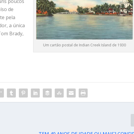
guns poucos
íso de
te pela
or, a única
 Tom Brady,
Um cartão postal de Indian Creek Island de 1930
TEM 40 ANOS DE IDADE OU MAIS? CONF