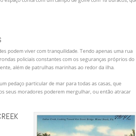
, o espaço conta com um campo de golfe com 18 buracos, qu
S
idades podem viver com tranquilidade. Tendo apenas uma rua
i rondas policiais constantes com os seguranças próprios do
ente, além de patrulhas marinhas ao redor da ilha.
um pedaço particular de mar para todas as casas, que
 os seus moradores poderem mergulhar, ou então atracar
CREEK