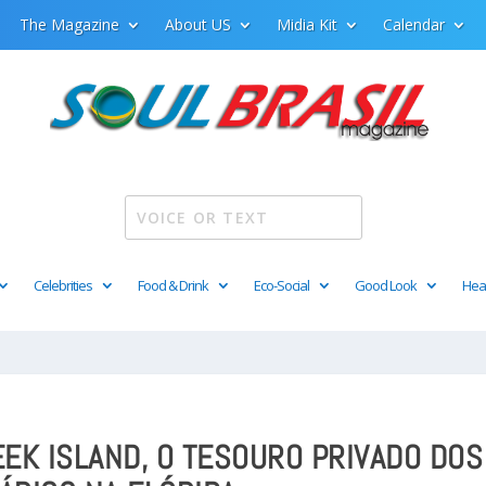
The Magazine
About US
Midia Kit
Calendar
Celebrities
Food & Drink
Eco-Social
Good Look
Hea
EK ISLAND, O TESOURO PRIVADO DOS