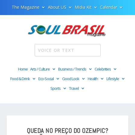
The Magazine
About US
Midia Kit
Calendar
Home
Arts / Culture
Business / Trends
Celebrities
Food & Drink
Eco-Social
Good Look
Health
Lifestyle
Sports
Travel
QUEDA NO PREÇO DO OZEMPIC?