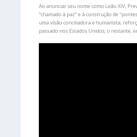
Ao anunciar seu nome como Leão XIV, Prev
“chamado à paz” e à construção de “pontes
uma visão conciliadora e humanista, reforç
passado nos Estados Unidos; o restante, en