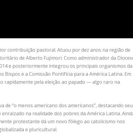
ior contribuição pastoral. Atuou por dez anos na região de
utoritário de Alberto Fujimori. Como administrador da Dioces
 2014 e posteriormente integrou os principais organismos da
 Bispos e a Comissão Pontifícia para a América Latina. Em
ido rapidamente pela eleição ao papado — algo raro na
idava de “o menos americano dos americanos”, destacando seu
 enraizado na realidade dos pobres da América Latina. Aind
mente protestante dá um novo fôlego ao catolicismo nos
obalizada e pluricultural.