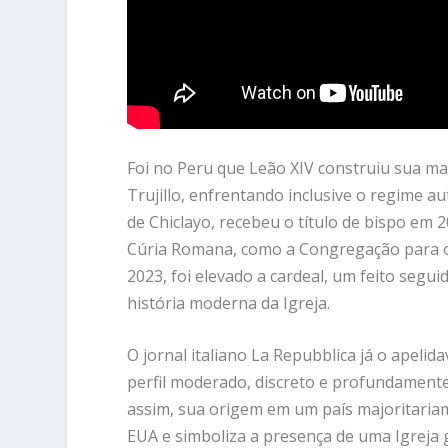
Foi no Peru que Leão XIV construiu sua ma
Trujillo, enfrentando inclusive o regime a
de Chiclayo, recebeu o título de bispo em
Cúria Romana, como a Congregação para os
2023, foi elevado a cardeal, um feito segu
história moderna da Igreja.
O jornal italiano La Repubblica já o apel
perfil moderado, discreto e profundamente
assim, sua origem em um país majoritaria
EUA e simboliza a presença de uma Igreja gl