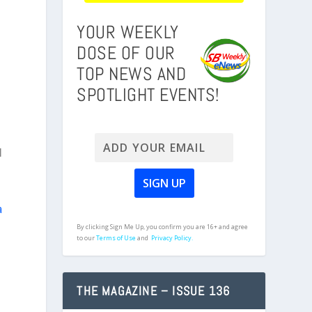
YOUR WEEKLY
DOSE OF OUR
TOP NEWS AND
SPOTLIGHT EVENTS!
l
a
By clicking Sign Me Up, you confirm you are 16+ and agree
to our
Terms of Use
and
Privacy Policy.
THE MAGAZINE – ISSUE 136