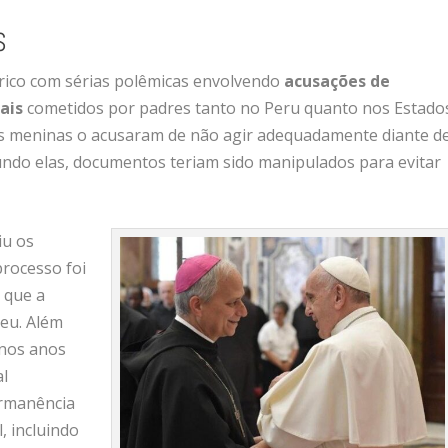
S
órico com sérias polêmicas envolvendo
acusações de
ais
cometidos por padres tanto no Peru quanto nos Estado
ês meninas o acusaram de não agir adequadamente diante d
undo elas, documentos teriam sido manipulados para evitar
iu os
processo foi
 que a
eu. Além
 nos anos
al
ermanência
, incluindo