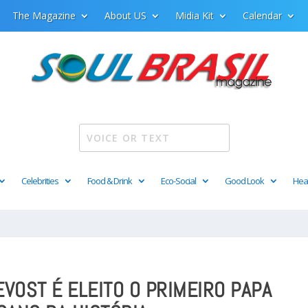
The Magazine
About US
Midia Kit
Calendar
Celebrities
Food & Drink
Eco-Social
Good Look
Hea
EVOST É ELEITO O PRIMEIRO PAPA