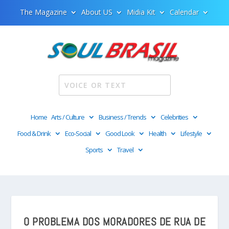
The Magazine
About US
Midia Kit
Calendar
Home
Arts / Culture
Business / Trends
Celebrities
Food & Drink
Eco-Social
Good Look
Health
Lifestyle
Sports
Travel
O PROBLEMA DOS MORADORES DE RUA DE