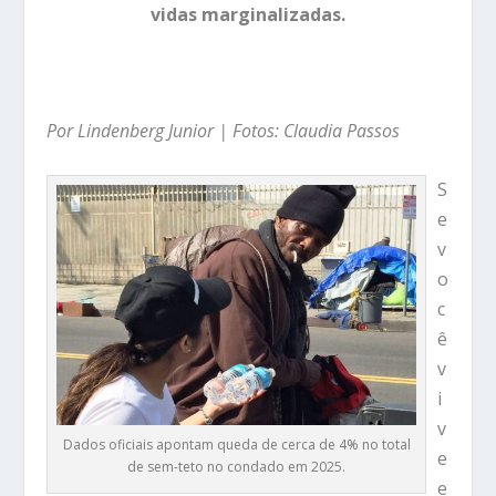
vidas marginalizadas.
Por Lindenberg Junior | Fotos: Claudia Passos
S
e
v
o
c
ê
v
i
v
Dados oficiais apontam queda de cerca de 4% no total
e
de sem-teto no condado em 2025.
e