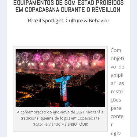
EQUIPAMENTOS DE SOM ESTÃO PROIBIDOS
EM COPACABANA DURANTE O RÉVEILLON
Brazil Spotlight
,
Culture & Behavior
Com
objeti
vo de
ampli
ar as
restri
ções
para
A comemoração do ano-novo de 2021 não terá a
conte
tradicional queima de fogos em Copacabana
r
(Foto: Fernando Maia/RIOTOUR)
aglo