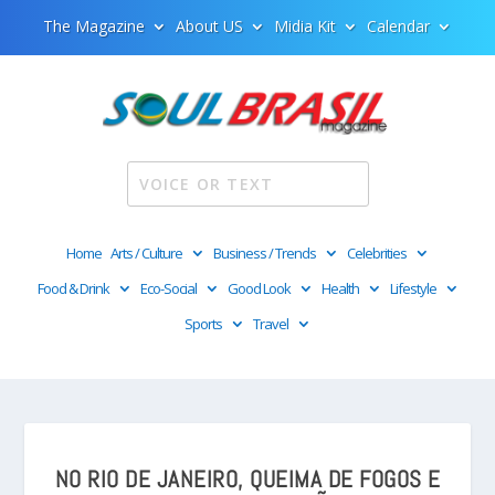
The Magazine
About US
Midia Kit
Calendar
Home
Arts / Culture
Business / Trends
Celebrities
Food & Drink
Eco-Social
Good Look
Health
Lifestyle
Sports
Travel
NO RIO DE JANEIRO, QUEIMA DE FOGOS E