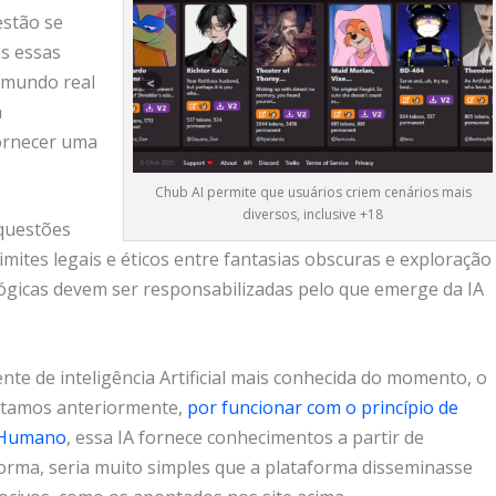
estão se
as essas
 mundo real
a
fornecer uma
Chub AI permite que usuários criem cenários mais
diversos, inclusive +18
 questões
imites legais e éticos entre fantasias obscuras e exploração
ógicas devem ser responsabilizadas pelo que emerge da IA
te de inteligência Artificial mais conhecida do momento, o
atamos anteriormente,
por funcionar com o princípio de
 Humano
, essa IA fornece conhecimentos a partir de
orma, seria muito simples que a plataforma disseminasse