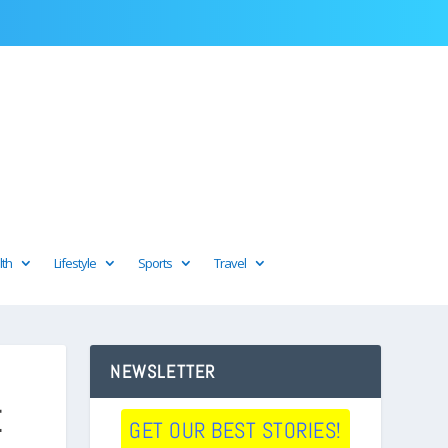
lth
Lifestyle
Sports
Travel
NEWSLETTER
E
GET OUR BEST STORIES!