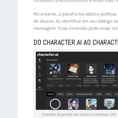
conteúdos preconceituosos e ainda mais n
No entanto, a plataforma adotou políticas
de abusos. Ao identificar em seu diálogo
mensagem: “Esse conteúdo pode violar nos
DO CHARACTER.AI AO CHARAC
Character.AI permite aos usuários conversar com