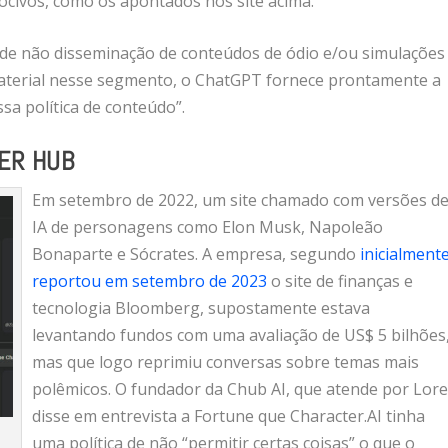
ocivos, como os apontados nos site acima.
 de não disseminação de conteúdos de ódio e/ou simulações
 material nesse segmento, o ChatGPT fornece prontamente a
sa política de conteúdo”.
TER HUB
Em setembro de 2022, um site chamado com versões d
IA de personagens como Elon Musk, Napoleão
Bonaparte e Sócrates. A empresa, segundo
inicialment
reportou em setembro de 2023
o site de finanças e
tecnologia Bloomberg, supostamente estava
levantando fundos com uma avaliação de US$ 5 bilhões
mas que logo reprimiu conversas sobre temas mais
polêmicos. O fundador da Chub AI, que atende por Lore
disse em entrevista a Fortune que Character.AI tinha
uma política de não “permitir certas coisas” o que o