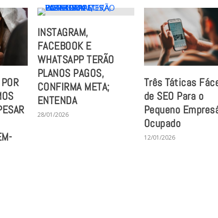
INSTAGRAM,
FACEBOOK E
WHATSAPP TERÃO
PLANOS PAGOS,
 POR
Três Táticas Fác
CONFIRMA META;
MOS
de SEO Para o
ENTENDA
PESAR
Pequeno Empresá
28/01/2026
Ocupado
EM-
12/01/2026