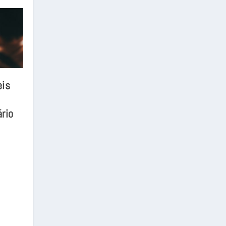
eis
rio