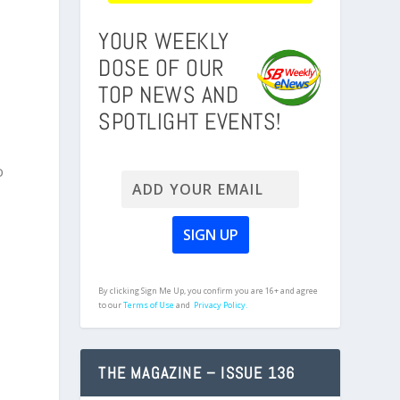
YOUR WEEKLY
DOSE OF OUR
TOP NEWS AND
SPOTLIGHT EVENTS!
o
By clicking Sign Me Up, you confirm you are 16+ and agree
to our
Terms of Use
and
Privacy Policy.
THE MAGAZINE – ISSUE 136