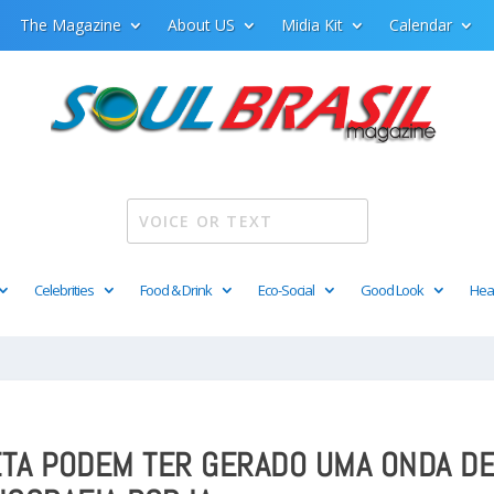
The Magazine
About US
Midia Kit
Calendar
Celebrities
Food & Drink
Eco-Social
Good Look
Hea
META PODEM TER GERADO UMA ONDA D