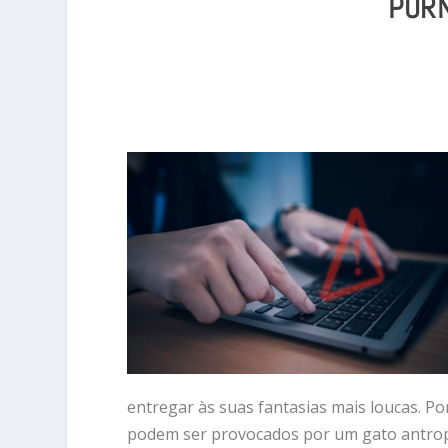
PORN
entregar às suas fantasias mais loucas. P
podem ser provocados por um gato antrop