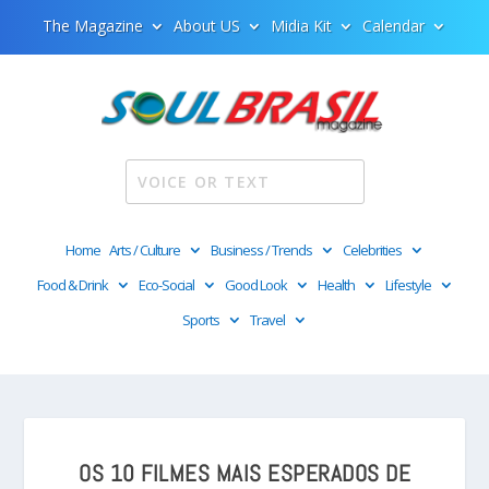
The Magazine
About US
Midia Kit
Calendar
Home
Arts / Culture
Business / Trends
Celebrities
Food & Drink
Eco-Social
Good Look
Health
Lifestyle
Sports
Travel
OS 10 FILMES MAIS ESPERADOS DE