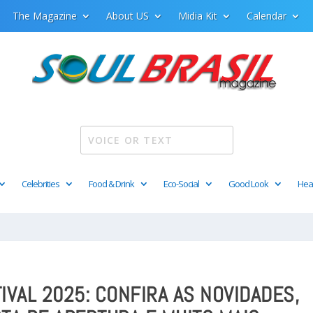
The Magazine
About US
Midia Kit
Calendar
Celebrities
Food & Drink
Eco-Social
Good Look
Hea
TIVAL 2025: CONFIRA AS NOVIDADES,