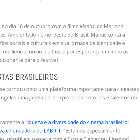
a no dia 16 de outubro com o filme
Manas
, de Mariana
es. Ambientado no nordeste do Brasil,
Manas
conta a
ios sociais e culturais em sua jornada de identidade e
 resiliência, união e a busca por esperança em meio às
cionante para o festival.
STAS BRASILEIROS
F se tornou como uma plataforma importante para cineastas
Angeles uma janela para explorar as histórias e talentos do
iramente a
riqueza e a diversidade do cinema brasileiro
“,
iva e Fundadora do LABRFF
. “Estamos especialmente
 Infantil em parceria com a Escola Elementar Linwood