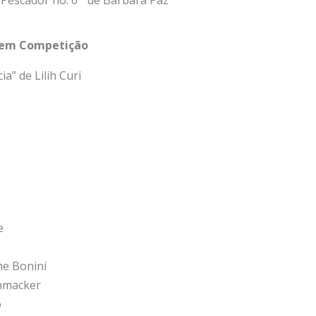
 Pescador no. 6” de Bárbara Paz
 em Competição
ia” de Lilih Curi
e
me Bonini
enmacker
o