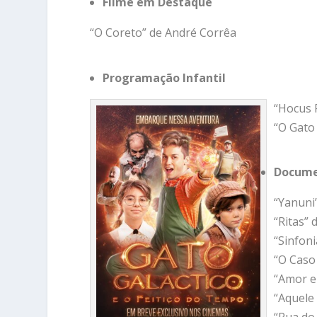
Filme em Destaque
“O Coreto” de André Corrêa
Programação Infantil
“Hocus 
“O Gato 
Docume
“Yanuni
“Ritas”
“Sinfoni
“O Caso
“Amor e
“Aquele