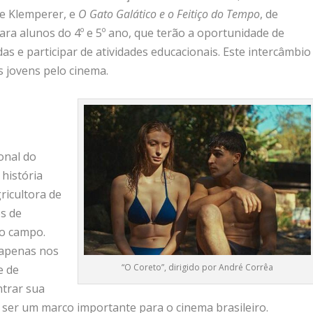
re Klemperer, e
O Gato Galático e o Feitiço do Tempo
, de
ara alunos do 4º e 5º ano, que terão a oportunidade de
as e participar de atividades educacionais. Este intercâmbio
os jovens pelo cinema.
onal do
 história
ricultora de
s de
no campo.
 apenas nos
“O Coreto”, dirigido por André Corrêa
e de
ntrar sua
 ser um marco importante para o cinema brasileiro.