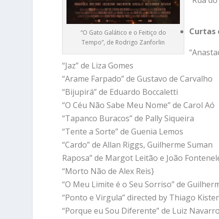
“Rua do
Curtas
“O Gato Galático e o Feitiço do
Tempo”, de Rodrigo Zanforlin
“Anastac
“Jaz” de Liza Gomes
“Arame Farpado” de Gustavo de Carvalho
“Bijupirá” de Eduardo Boccaletti
“O Céu Não Sabe Meu Nome” de Carol Aó
“Tapanco Buracos” de Pally Siqueira
“Tente a Sorte” de Guenia Lemos
“Cardo” de Allan Riggs, Guilherme Suman
Raposa” de Margot Leitão e João Fontenel
“Morto Não de Alex Reis}
“O Meu Limite é o Seu Sorriso” de Guilher
“Ponto e Virgula” directed by Thiago Kist
“Porque eu Sou Diferente” de Luiz Navarr