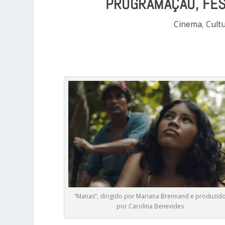
PROGRAMAÇÃO, FES
Cinema
,
Cult
“Manas”, dirigido por Mariana Brennand e produzid
por Carolina Benevides