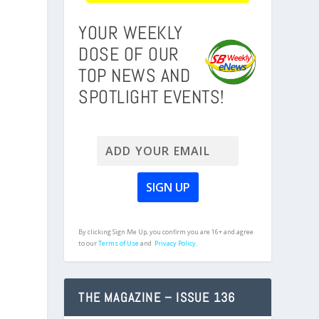
YOUR WEEKLY
DOSE OF OUR
TOP NEWS AND
SPOTLIGHT EVENTS!
s
By clicking Sign Me Up, you confirm you are 16+ and agree
to our
Terms of Use
and
Privacy Policy.
THE MAGAZINE – ISSUE 136