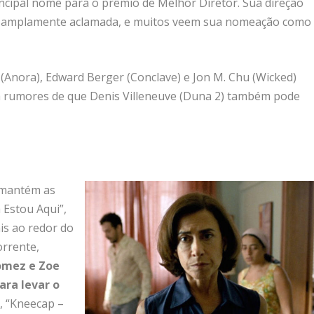
rincipal nome para o prêmio de Melhor Diretor. Sua direção
 é amplamente aclamada, e muitos veem sua nomeação como
 (Anora), Edward Berger (Conclave) e Jon M. Chu (Wicked)
á rumores de que Denis Villeneuve (Duna 2) também pode
l mantém as
 Estou Aqui”,
is ao redor do
orrente,
Gomez e Zoe
ara levar o
, “Kneecap –