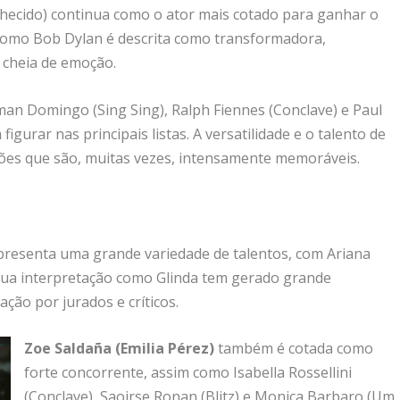
cido) continua como o ator mais cotado para ganhar o
como Bob Dylan é descrita como transformadora,
 cheia de emoção.
lman Domingo (Sing Sing), Ralph Fiennes (Conclave) e Paul
igurar nas principais listas. A versatilidade e o talento de
ões que são, muitas vezes, intensamente memoráveis.
apresenta uma grande variedade de talentos, com Ariana
 Sua interpretação como Glinda tem gerado grande
ção por jurados e críticos.
Zoe Saldaña (Emilia Pérez)
também é cotada como
forte concorrente, assim como Isabella Rossellini
(Conclave), Saoirse Ronan (Blitz) e Monica Barbaro (Um