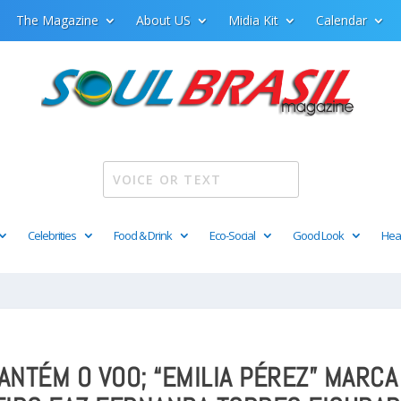
The Magazine
About US
Midia Kit
Calendar
Celebrities
Food & Drink
Eco-Social
Good Look
Hea
ANTÉM O VOO; “EMILIA PÉREZ” MARCA