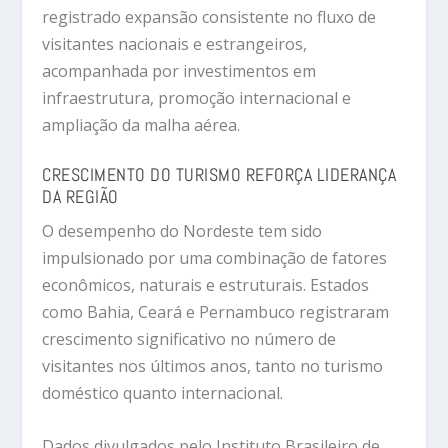
registrado
expansão
consistente
no
fluxo
de
visitantes
nacionais
e
estrangeiros,
acompanhada
por
investimentos
em
infraestrutura,
promoção
internacional
e
ampliação
da
malha
aérea.
CRESCIMENTO
DO
TURISMO
REFORÇA
LIDERANÇA
DA
REGIÃO
O
desempenho
do
Nordeste
tem
sido
impulsionado
por
uma
combinação
de
fatores
econômicos,
naturais
e
estruturais.
Estados
como
Bahia,
Ceará
e
Pernambuco
registraram
crescimento
significativo
no
número
de
visitantes
nos
últimos
anos,
tanto
no
turismo
doméstico
quanto
internacional.
Dados
divulgados
pelo
Instituto Brasileiro de