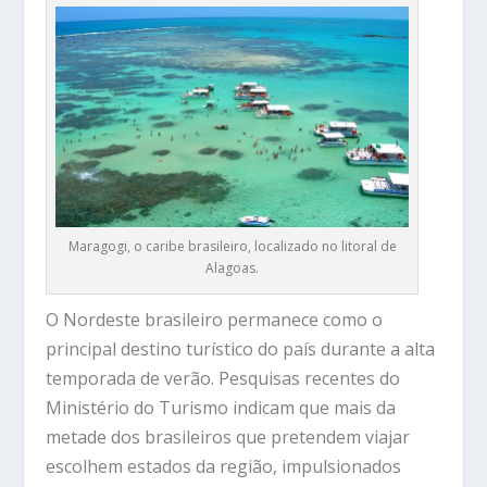
Maragogi, o caribe brasileiro, localizado no litoral de
Alagoas.
O
Nordeste
brasileiro
permanece
como
o
principal
destino
turístico
do
país
durante
a
alta
temporada
de
verão.
Pesquisas
recentes
do
Ministério do Turismo
indicam
que
mais
da
metade
dos
brasileiros
que
pretendem
viajar
escolhem
estados
da
região,
impulsionados