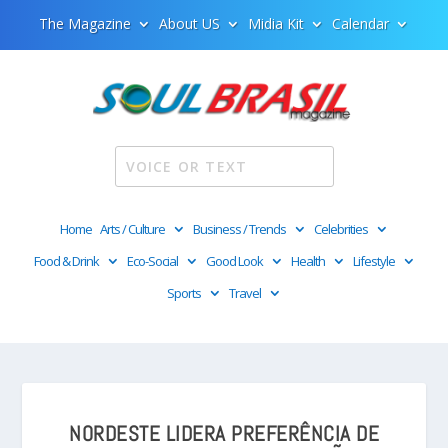
The Magazine
About US
Midia Kit
Calendar
Home
Arts / Culture
Business / Trends
Celebrities
Food & Drink
Eco-Social
Good Look
Health
Lifestyle
Sports
Travel
NORDESTE LIDERA PREFERÊNCIA DE