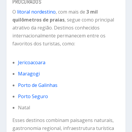
PROCURADOS
O
litoral
nordestino
,
com
mais
de
3
mil
quilômetros
de
praias
,
segue
como
principal
atrativo
da
região.
Destinos
conhecidos
internacionalmente
permanecem
entre
os
favoritos
dos
turistas,
como:
Jericoacoara
Maragogi
Porto de Galinhas
Porto Seguro
Natal
Esses
destinos
combinam
paisagens
naturais,
gastronomia
regional,
infraestrutura
turística