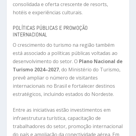
consolidada
e
oferta
crescente
de
resorts,
hotéis
e
experiências
culturais.
POLÍTICAS
PÚBLICAS
E
PROMOÇÃO
INTERNACIONAL
O
crescimento
do
turismo
na
região
também
está
associado
a
políticas
públicas
voltadas
ao
desenvolvimento
do
setor.
O
Plano
Nacional
de
Turismo
2024–
2027
,
do
Ministério
do
Turismo,
prevê
ampliar
o
número
de
visitantes
internacionais
no
Brasil
e
fortalecer
destinos
estratégicos,
incluindo
estados
do
Nordeste.
Entre
as
iniciativas
estão
investimentos
em
infraestrutura
turística,
capacitação
de
trabalhadores
do
setor,
promoção
internacional
do
país
e
ampliação
da
conectividade
aérea.
Em