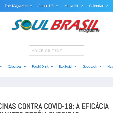
The Magazine
About US
Midia Kit
Calendar
Celebrities
Food & Drink
Eco-Social
Good Look
Hea
INAS CONTRA COVID-19: A EFICÁCIA