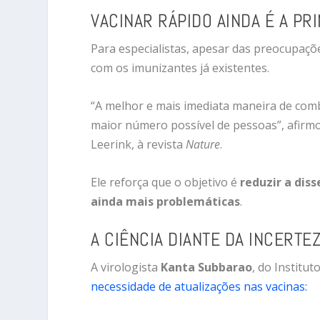
VACINAR RÁPIDO AINDA É A PR
Para especialistas, apesar das preocupaçõe
com os imunizantes já existentes.
“A melhor e mais imediata maneira de comb
maior número possível de pessoas”, afirmo
Leerink, à revista
Nature
.
Ele reforça que o objetivo é
reduzir a dis
ainda mais problemáticas
.
A CIÊNCIA DIANTE DA INCERTE
A virologista
Kanta Subbarao
, do Institu
necessidade de atualizações nas vacinas: