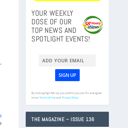
YOUR WEEKLY
DOSE OF OUR
TOP NEWS AND
SPOTLIGHT EVENTS!
,
By clicking Sign Me Up, you confirm you are 16+ and agree
to our
Terms of Use
and
Privacy Policy.
s
THE MAGAZINE – ISSUE 136
e