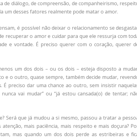
alta de diálogo, de compreensão, de companheirismo, respeit
cada um desses fatores realmente pode matar o amor.
ensam, é possível não deixar o relacionamento se desgasta
e recuperar o amor e cuidar para que ele ressurja com tod
lidade e vontade. É preciso querer com o coração, querer d
menos um dos dois – ou os dois – esteja disposto a mudar
to e o outro, quase sempre, também decide mudar, revend
 É preciso dar uma chance ao outro, sem insistir naquela
o, nunca vai mudar” ou “já estou cansada(o) de tentar; nã
e? Será que já mudou a si mesmo, passou a tratar a pesso
 atenção, mais paciência, mais respeito e mais doçura? Po
tam, mas quando um dos dois perde as estribeiras e fic