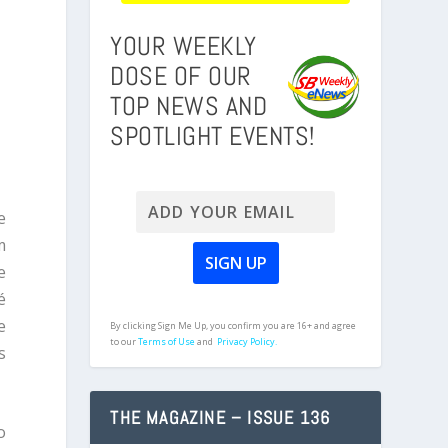
YOUR WEEKLY
DOSE OF OUR
TOP NEWS AND
SPOTLIGHT EVENTS!
e
m
e
é
e
By clicking Sign Me Up, you confirm you are 16+ and agree
to our
Terms of Use
and
Privacy Policy.
s
THE MAGAZINE – ISSUE 136
o