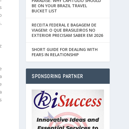
PARADISE: WHY CAPITÓLIO SHOULD
BE ON YOUR BRAZIL TRAVEL
s
BUCKET LIST
o
,
RECEITA FEDERAL E BAGAGEM DE
VIAGEM: O QUE BRASILEIROS NO
EXTERIOR PRECISAM SABER EM 2026
z
SHORT GUIDE FOR DEALING WITH
FEARS IN RELATIONSHIP
e
SPONSORING PARTNER
a
e
a
s