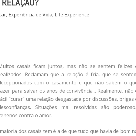
RELAÇÃO?
tar
,
Experiência de Vida
,
Life Experience
Muitos casais ficam juntos, mas não se sentem felizes 
realizados. Reclamam que a relação é fria, que se sente
decepcionados com o casamento e que não sabem o qu
fazer para salvar os anos de convivência… Realmente, não 
fácil “curar” uma relação desgastada por discussões, brigas 
desconfianças. Situações mal resolvidas são poderoso
venenos contra o amor.
maioria dos casais tem é a de que tudo que havia de bom n