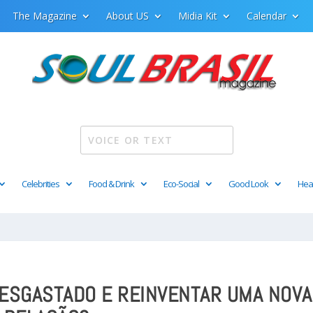
The Magazine
About US
Midia Kit
Calendar
Celebrities
Food & Drink
Eco-Social
Good Look
Hea
ESGASTADO E REINVENTAR UMA NOVA