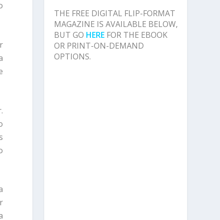
o
THE FREE DIGITAL FLIP-FORMAT
MAGAZINE IS AVAILABLE BELOW,
BUT GO
HERE
FOR THE EBOOK
r
OR PRINT-ON-DEMAND
OPTIONS.
a
e
.
o
s
o
a
r
a