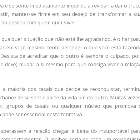
a e se sente imediatamente impelido a revidar, a dar o troco
sistir, manter-se firme em seu desejo de transformar a su
do da pessoa com quem quer viver.
r qualquer situação que não está lhe agradando, é olhar par
ar em você mesmo, tente perceber o que você está fazend
 Desista de acreditar que o outro é sempre o culpado, poi
e deve) mudar a si mesmo para que consiga viver a relaçã
is a maioria dos casais que decide se reconquistar, termin
ance de se sentir parte da vida um do outro. Muitas vezes
ar, grupos de casais ou qualquer núcleo que promova 
a pode ser essencial nesta tentativa.
esperassem a relação chegar à beira do insuportável par
s comportamentos. O melhor seria se cada um conseguiss