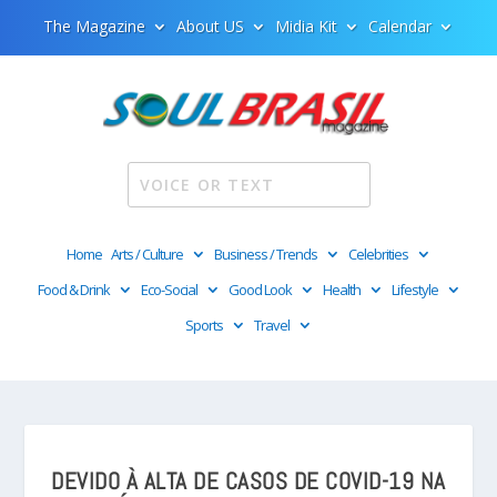
The Magazine
About US
Midia Kit
Calendar
Home
Arts / Culture
Business / Trends
Celebrities
Food & Drink
Eco-Social
Good Look
Health
Lifestyle
Sports
Travel
DEVIDO À ALTA DE CASOS DE COVID-19 NA