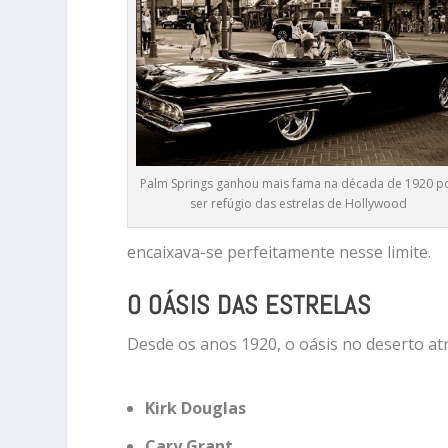
Palm Springs ganhou mais fama na década de 1920 p
ser refúgio das estrelas de Hollywood
encaixava-se perfeitamente nesse limite.
O OÁSIS DAS ESTRELAS
Desde os anos 1920, o oásis no deserto at
Kirk Douglas
Cary Grant