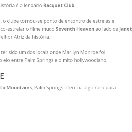
stória é o lendário
Racquet Club
.
l
, o clube tornou-se ponto de encontro de estrelas e
 co-estrelar o filme mudo
Seventh Heaven
ao lado de
Jane
lhor Atriz da história.
ter sido um dos locais onde Marilyn Monroe foi
 elo entre Palm Springs e o mito hollywoodiano.
DE
nto Mountains
, Palm Springs oferecia algo raro para