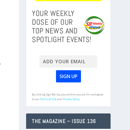
YOUR WEEKLY
DOSE OF OUR
TOP NEWS AND
SPOTLIGHT EVENTS!
e
o
By clicking Sign Me Up, you confirm you are 16+ and agree
to our
Terms of Use
and
Privacy Policy.
THE MAGAZINE – ISSUE 136