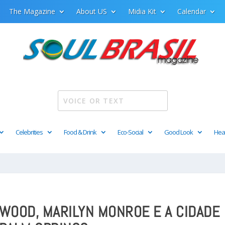
The Magazine
About US
Midia Kit
Calendar
Celebrities
Food & Drink
Eco-Social
Good Look
Hea
WOOD, MARILYN MONROE E A CIDADE