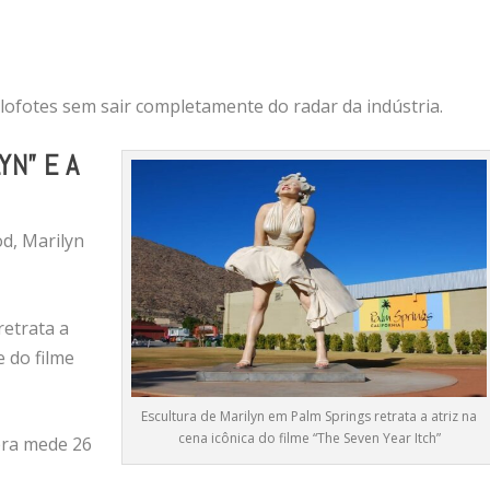
olofotes sem sair completamente do radar da indústria.
YN” E A
od, Marilyn
retrata a
 do filme
Escultura de Marilyn em Palm Springs retrata a atriz na
cena icônica do filme “The Seven Year Itch”
bra mede 26