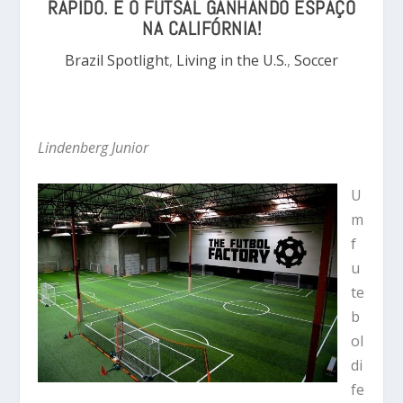
RÁPIDO. É O FUTSAL GANHANDO ESPAÇO
NA CALIFÓRNIA!
Brazil Spotlight
,
Living in the U.S.
,
Soccer
Lindenberg Junior
U
m
f
u
te
b
ol
di
fe