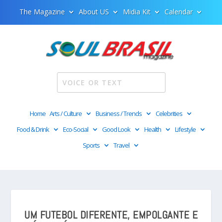
The Magazine
About US
Midia Kit
Calendar
Home
Arts / Culture
Business / Trends
Celebrities
Food & Drink
Eco-Social
Good Look
Health
Lifestyle
Sports
Travel
UM FUTEBOL DIFERENTE, EMPOLGANTE E