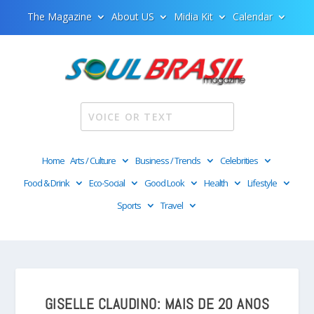
The Magazine
About US
Midia Kit
Calendar
Home
Arts / Culture
Business / Trends
Celebrities
Food & Drink
Eco-Social
Good Look
Health
Lifestyle
Sports
Travel
GISELLE CLAUDINO: MAIS DE 20 ANOS