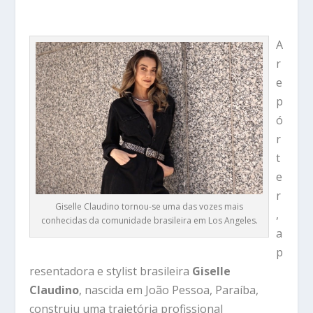
A
r
e
p
ó
r
t
e
r
Giselle Claudino tornou-se uma das vozes mais
,
conhecidas da comunidade brasileira em Los Angeles.
a
p
resentadora e stylist brasileira
Giselle
Claudino
, nascida em João Pessoa, Paraíba,
construiu uma trajetória profissional