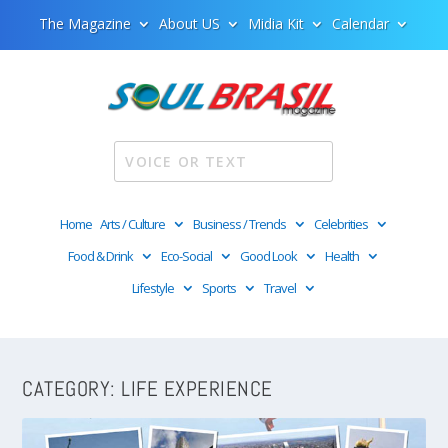
The Magazine
About US
Midia Kit
Calendar
Home
Arts / Culture
Business / Trends
Celebrities
Food & Drink
Eco-Social
Good Look
Health
Lifestyle
Sports
Travel
CATEGORY:
LIFE EXPERIENCE