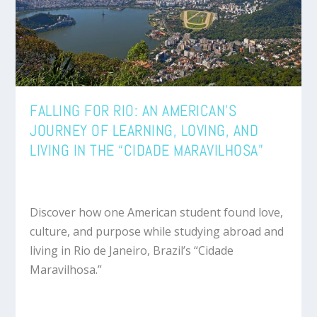
FALLING FOR RIO: AN AMERICAN’S
JOURNEY OF LEARNING, LOVING, AND
LIVING IN THE “CIDADE MARAVILHOSA”
Discover how one American student found love,
culture, and purpose while studying abroad and
living in Rio de Janeiro, Brazil’s “Cidade
Maravilhosa.”