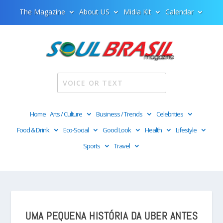
The Magazine
About US
Midia Kit
Calendar
Home
Arts / Culture
Business / Trends
Celebrities
Food & Drink
Eco-Social
Good Look
Health
Lifestyle
Sports
Travel
UMA PEQUENA HISTÓRIA DA UBER ANTES