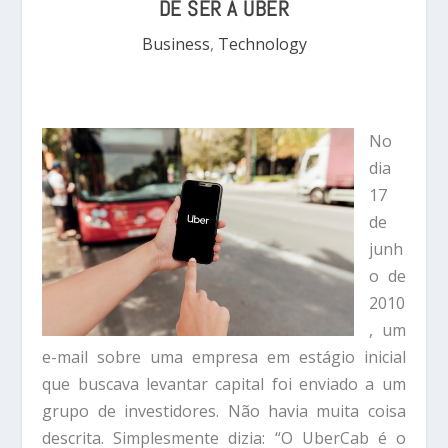
DE SER A UBER
Business
,
Technology
No
dia
17
de
junh
o de
2010
, um
e-mail sobre uma empresa em estágio inicial
que buscava levantar capital foi enviado a um
grupo de investidores. Não havia muita coisa
descrita. Simplesmente dizia: “O UberCab é o