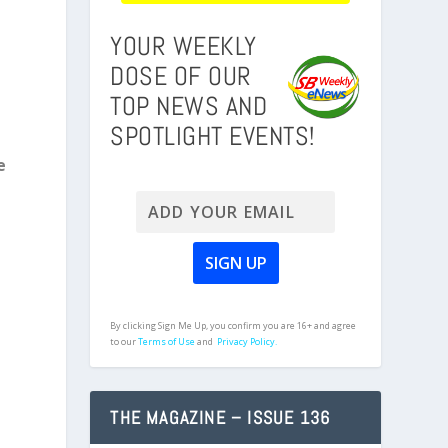
YOUR WEEKLY
DOSE OF OUR
TOP NEWS AND
SPOTLIGHT EVENTS!
e
By clicking Sign Me Up, you confirm you are 16+ and agree
to our
Terms of Use
and
Privacy Policy.
THE MAGAZINE – ISSUE 136