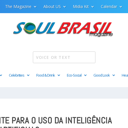
The Magazine
About US
Midia Kit
Calendar
Celebrities
Food & Drink
Eco-Social
Good Look
Hea
ITE PARA O USO DA INTELIGÊNCIA