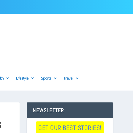
lth
Lifestyle
Sports
Travel
NEWSLETTER
S
GET OUR BEST STORIES!