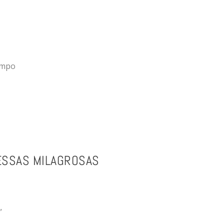
empo
ESSAS MILAGROSAS
”