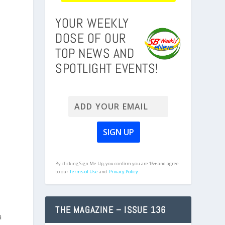
YOUR WEEKLY
DOSE OF OUR
TOP NEWS AND
SPOTLIGHT EVENTS!
By clicking Sign Me Up, you confirm you are 16+ and agree
to our
Terms of Use
and
Privacy Policy.
THE MAGAZINE – ISSUE 136
a