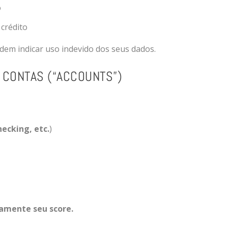
o
 crédito
em indicar uso indevido dos seus dados.
 CONTAS (“ACCOUNTS”)
ecking, etc.
)
tamente seu score.