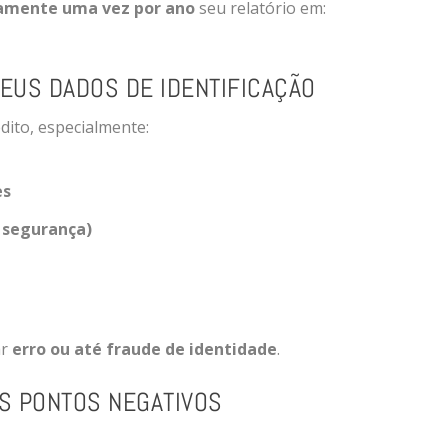
amente uma vez por ano
seu relatório em:
SEUS DADOS DE IDENTIFICAÇÃO
dito, especialmente:
es
r segurança)
ar
erro ou até fraude de identidade
.
S PONTOS NEGATIVOS