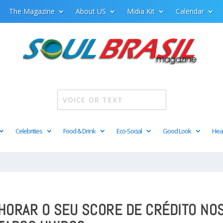
The Magazine
About US
Midia Kit
Calendar
Celebrities
Food & Drink
Eco-Social
Good Look
Hea
HORAR O SEU SCORE DE CRÉDITO NO